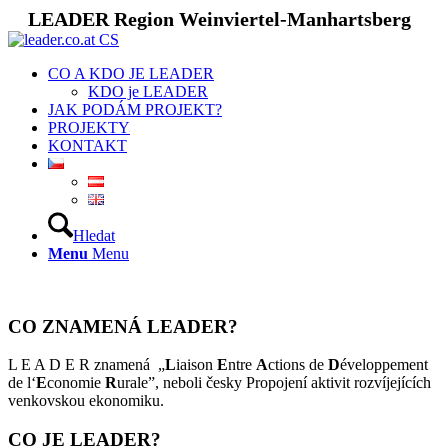
LEADER Region Weinviertel-Manhartsberg
CO A KDO JE LEADER
KDO je LEADER
JAK PODÁM PROJEKT?
PROJEKTY
KONTAKT
Hledat
Menu
Menu
CO ZNAMENÁ LEADER?
L E A D E R znamená „
L
iaison
E
ntre
A
ctions de
D
éveloppement
de l‘
E
conomie
R
urale”, neboli česky Propojení aktivit rozvíjejících
venkovskou ekonomiku.
CO JE LEADER?