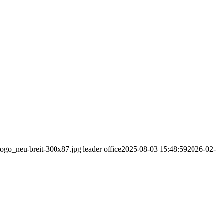
_logo_neu-breit-300x87.jpg
leader office
2025-08-03 15:48:59
2026-02-