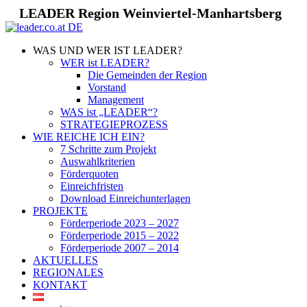
LEADER Region Weinviertel-Manhartsberg
WAS UND WER IST LEADER?
WER ist LEADER?
Die Gemeinden der Region
Vorstand
Management
WAS ist „LEADER“?
STRATEGIEPROZESS
WIE REICHE ICH EIN?
7 Schritte zum Projekt
Auswahlkriterien
Förderquoten
Einreichfristen
Download Einreichunterlagen
PROJEKTE
Förderperiode 2023 – 2027
Förderperiode 2015 – 2022
Förderperiode 2007 – 2014
AKTUELLES
REGIONALES
KONTAKT