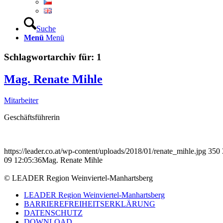
Suche
Menü
Menü
Schlagwortarchiv für:
1
Mag. Renate Mihle
Mitarbeiter
Geschäftsführerin
https://leader.co.at/wp-content/uploads/2018/01/renate_mihle.jpg
350
09 12:05:36
Mag. Renate Mihle
© LEADER Region Weinviertel-Manhartsberg
LEADER Region Weinviertel-Manhartsberg
BARRIEREFREIHEITSERKLÄRUNG
DATENSCHUTZ
DOWNLOAD