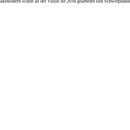
akeholdern wurde an der Vision für 2030 gearbeitet und Schwerpunkte fü