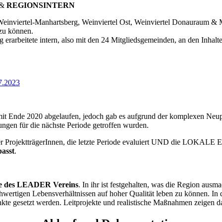
&
REGIONSINTERN
inviertel-Manhartsberg, Weinviertel Ost, Weinviertel Donauraum & 
 zu können.
rbeitete intern, also mit den 24 Mitgliedsgemeinden, an den Inhalten 
7.2023
 mit Ende 2020 abgelaufen, jedoch gab es aufgrund der komplexen Ne
ungen für die nächste Periode getroffen wurden.
ng der ProjektträgerInnen, die letzte Periode evaluiert UND die
passt
.
ge des LEADER Vereins
. In ihr ist festgehalten, was die Region ausm
wertigen Lebensverhältnissen auf hoher Qualität leben zu können. In 
e gesetzt werden. Leitprojekte und realistische Maßnahmen zeigen d