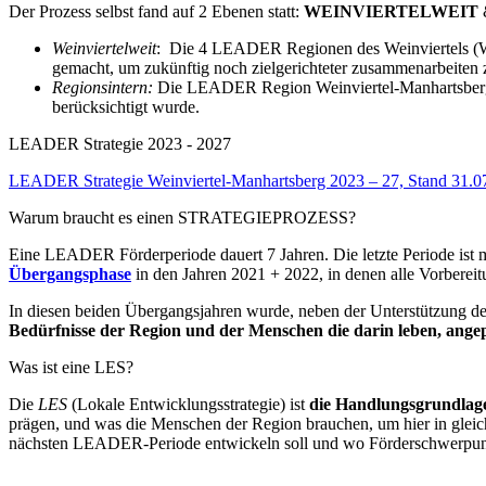
Der Prozess selbst fand auf 2 Ebenen statt:
WEINVIERTELWEIT
Weinviertelweit
: Die 4 LEADER Regionen des Weinviertels (We
gemacht, um zukünftig noch zielgerichteter zusammenarbeiten
Regionsintern:
Die LEADER Region Weinviertel-Manhartsberg era
berücksichtigt wurde.
LEADER Strategie 2023 - 2027
LEADER Strategie Weinviertel-Manhartsberg 2023 – 27, Stand 31.0
Warum braucht es einen STRATEGIEPROZESS?
Eine LEADER Förderperiode dauert 7 Jahren. Die letzte Periode ist
Übergangsphase
in den Jahren 2021 + 2022, in denen alle Vorbereit
In diesen beiden Übergangsjahren wurde, neben der Unterstützu
Bedürfnisse der Region und der Menschen die darin leben, ange
Was ist eine LES?
Die
LES
(Lokale Entwicklungsstrategie) ist
die Handlungsgrundla
prägen, und was die Menschen der Region brauchen, um hier in gleich
nächsten LEADER-Periode entwickeln soll und wo Förderschwerpunkt