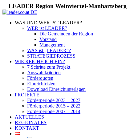
LEADER Region Weinviertel-Manhartsberg
WAS UND WER IST LEADER?
WER ist LEADER?
Die Gemeinden der Region
Vorstand
Management
WAS ist „LEADER“?
STRATEGIEPROZESS
WIE REICHE ICH EIN?
7 Schritte zum Projekt
Auswahlkriterien
Förderquoten
Einreichfristen
Download Einreichunterlagen
PROJEKTE
Förderperiode 2023 – 2027
Förderperiode 2015 – 2022
Förderperiode 2007 – 2014
AKTUELLES
REGIONALES
KONTAKT