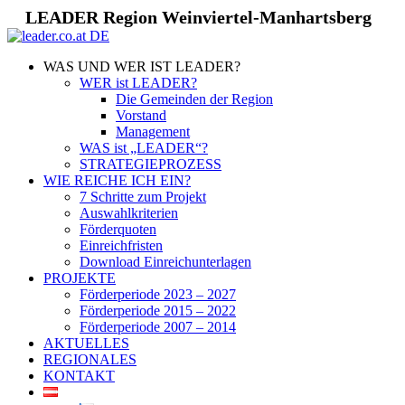
LEADER Region Weinviertel-Manhartsberg
WAS UND WER IST LEADER?
WER ist LEADER?
Die Gemeinden der Region
Vorstand
Management
WAS ist „LEADER“?
STRATEGIEPROZESS
WIE REICHE ICH EIN?
7 Schritte zum Projekt
Auswahlkriterien
Förderquoten
Einreichfristen
Download Einreichunterlagen
PROJEKTE
Förderperiode 2023 – 2027
Förderperiode 2015 – 2022
Förderperiode 2007 – 2014
AKTUELLES
REGIONALES
KONTAKT