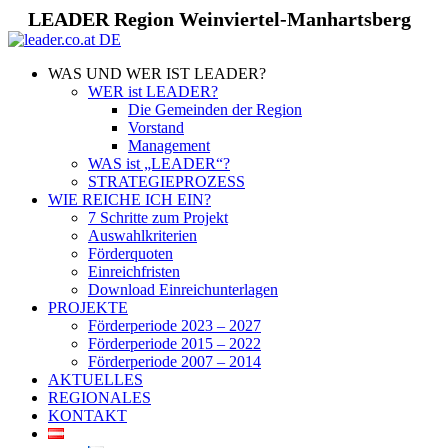
LEADER Region Weinviertel-Manhartsberg
WAS UND WER IST LEADER?
WER ist LEADER?
Die Gemeinden der Region
Vorstand
Management
WAS ist „LEADER“?
STRATEGIEPROZESS
WIE REICHE ICH EIN?
7 Schritte zum Projekt
Auswahlkriterien
Förderquoten
Einreichfristen
Download Einreichunterlagen
PROJEKTE
Förderperiode 2023 – 2027
Förderperiode 2015 – 2022
Förderperiode 2007 – 2014
AKTUELLES
REGIONALES
KONTAKT