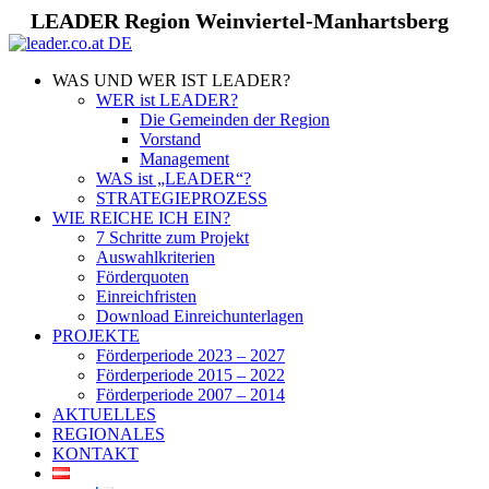
LEADER Region Weinviertel-Manhartsberg
WAS UND WER IST LEADER?
WER ist LEADER?
Die Gemeinden der Region
Vorstand
Management
WAS ist „LEADER“?
STRATEGIEPROZESS
WIE REICHE ICH EIN?
7 Schritte zum Projekt
Auswahlkriterien
Förderquoten
Einreichfristen
Download Einreichunterlagen
PROJEKTE
Förderperiode 2023 – 2027
Förderperiode 2015 – 2022
Förderperiode 2007 – 2014
AKTUELLES
REGIONALES
KONTAKT