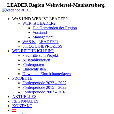
LEADER Region Weinviertel-Manhartsberg
WAS UND WER IST LEADER?
WER ist LEADER?
Die Gemeinden der Region
Vorstand
Management
WAS ist „LEADER“?
STRATEGIEPROZESS
WIE REICHE ICH EIN?
7 Schritte zum Projekt
Auswahlkriterien
Förderquoten
Einreichfristen
Download Einreichunterlagen
PROJEKTE
Förderperiode 2023 – 2027
Förderperiode 2015 – 2022
Förderperiode 2007 – 2014
AKTUELLES
REGIONALES
KONTAKT