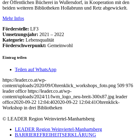
der Öffentlichen Bücherei in Wullersdorf, in Kooperation mit den
beiden weiteren Bibliotheken Hollabrunn und Retz abgewickelt.
Mehr Infos
Förderstelle:
LF3
Umsetzungsjahr:
2021 – 2022
Kategorie:
Lebensqualität
Förderschwerpunkt:
Gemeinwohl
Eintrag teilen
Teilen auf WhatsApp
https://leader.co.at/wp-
content/uploads/2020/09/Ohrenklick_workshops_foto.png
509
976
leader office
https://leader.co.at/wp-
content/uploads/2024/11/lwm_logo_neu-breit-300x87.jpg
leader
office
2020-09-22 12:04:40
2020-09-22 12:04:41
Ohrenklick-
Workshop in drei Bibliotheken
© LEADER Region Weinviertel-Manhartsberg
LEADER Region Weinviertel-Manhartsberg
BARRIEREFREIHEITSERKLÄRUNG