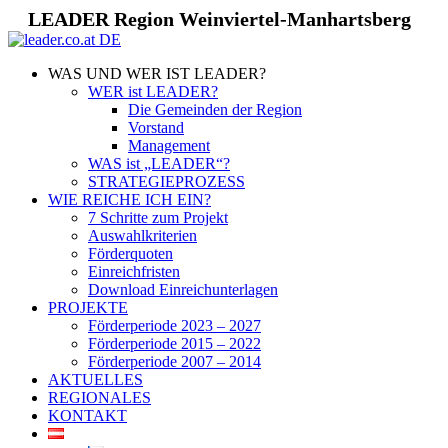
LEADER Region Weinviertel-Manhartsberg
WAS UND WER IST LEADER?
WER ist LEADER?
Die Gemeinden der Region
Vorstand
Management
WAS ist „LEADER“?
STRATEGIEPROZESS
WIE REICHE ICH EIN?
7 Schritte zum Projekt
Auswahlkriterien
Förderquoten
Einreichfristen
Download Einreichunterlagen
PROJEKTE
Förderperiode 2023 – 2027
Förderperiode 2015 – 2022
Förderperiode 2007 – 2014
AKTUELLES
REGIONALES
KONTAKT