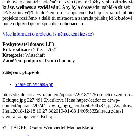
etablovalo a nabízí společně se svým týmem služby v oblasti
zdraví,
krásy, wellness a vzdělávání.
Aby byla dosavadní nabídka služeb
ještě zajímavější, bude Centrum kompetence Beluqua v rámci tohoto
projektu rozšířeno a další tři místnosti a zahrada přiléhající k budově
bude odpovídajícím způsobem obohacena.
Více informací o projektu (v německém jazyce)
Poskytovatel dotace:
LF3
Rok realizace:
2018 – 2021
Kategorie:
Wirtschaft
Zaměření podpory:
Tvorba hodnoty
Sdílej tento příspěvek
Share on WhatsApp
https://leader.co.at/wp-content/uploads/2018/11/Kompetenzzentrum-
Beluqua.jpg
327
491
Zvarikova Hana
https://leader.co.at/wp-
content/uploads/2024/11/lwm_logo_neu-breit-300x87.jpg
Zvarikova
Hana
2018-12-18 10:27:38
2019-01-08 14:05:33
Zahrada zdraví
Centra kompetence Beluqua
© LEADER Region Weinviertel-Manhartsberg