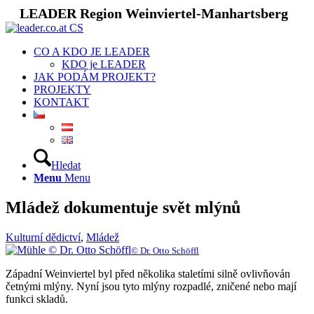
LEADER Region Weinviertel-Manhartsberg
CO A KDO JE LEADER
KDO je LEADER
JAK PODÁM PROJEKT?
PROJEKTY
KONTAKT
Hledat
Menu
Menu
Mládež dokumentuje svět mlýnů
Kulturní dědictví
,
Mládež
© Dr. Otto Schöffl
Západní Weinviertel byl před několika staletími silně ovlivňován
četnými mlýny. Nyní jsou tyto mlýny rozpadlé, zničené nebo mají
funkci skladů.