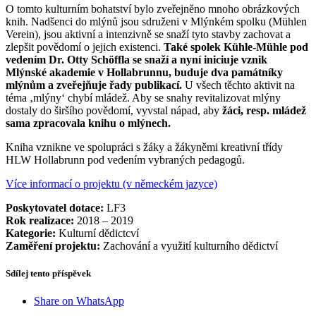
O tomto kulturním bohatství bylo zveřejněno mnoho obrázkových
knih. Nadšenci do mlýnů jsou sdruženi v Mlýnkém spolku (Mühlen
Verein), jsou aktivní a intenzivně se snaží tyto stavby zachovat a
zlepšit povědomí o jejich existenci.
Také spolek Kühle-Mühle pod
vedením Dr. Otty Schöffla se snaží a nyní iniciuje vznik
Mlýnské akademie v Hollabrunnu, buduje dva památníky
mlýnům a zveřejňuje řady publikací.
U všech těchto aktivit na
téma ‚mlýny‘ chybí mládež. Aby se snahy revitalizovat mlýny
dostaly do širšího povědomí, vyvstal nápad, aby
žáci, resp. mládež
sama zpracovala knihu o mlýnech.
Kniha vznikne ve spolupráci s žáky a žákyněmi kreativní třídy
HLW Hollabrunn pod vedením vybraných pedagogů.
Více informací o projektu (v německém jazyce)
Poskytovatel dotace:
LF3
Rok realizace:
2018 – 2019
Kategorie:
Kulturní dědictcví
Zaměření projektu:
Zachování a využití kulturního dědictví
Sdílej tento příspěvek
Share on WhatsApp