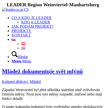
LEADER Region Weinviertel-Manhartsberg
CO A KDO JE LEADER
KDO je LEADER
JAK PODÁM PROJEKT?
PROJEKTY
KONTAKT
Hledat
Menu
Menu
Mládež dokumentuje svět mlýnů
Kulturní dědictví
,
Mládež
Západní Weinviertel byl před několika staletími silně ovlivňován
četnými mlýny. Nyní jsou tyto mlýny rozpadlé, zničené nebo mají
funkci skladů.
O tomto kulturním bohatství bylo zveřejněno mnoho obrázkových