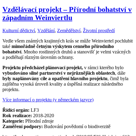
Vzdělávací projekt – Přírodní bohatství v
západním Weinviertlu
Kulturní dědictví
,
Vzdělání
,
Zemědělství
,
Životní prostředí
Vedle všem známých krajinných krás se může Weinviertel pochlubit
také
mimořádně četným výskytem cenného přírodního
bohatství
. Mnoho rostlinných druhů a stanovišť je velmi vzácných
a podléhají různým úrovním ochrany.
Projektu předcházel plánovací projekt,
v rámci kterého bylo
vybudováno silné partnerství v nejrůznějších oblastech
, dále
byly naplánovány cíle a opatření hlavního projektu
, čimž byla
zajištěna vysoká úroveň kvality a úspěšná realizace následného
projektu.
Více informací o projektu (v německém jazyce)
Řídící orgán:
LF3
Rok realizace:
2018-2020
Kategorie:
Přírodní zdroje
Zaměření podpory:
Budování povědomí o biodiverzitě