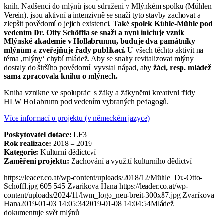
knih. Nadšenci do mlýnů jsou sdruženi v Mlýnkém spolku (Mühlen
Verein), jsou aktivní a intenzivně se snaží tyto stavby zachovat a
zlepšit povědomí o jejich existenci.
Také spolek Kühle-Mühle pod
vedením Dr. Otty Schöffla se snaží a nyní iniciuje vznik
Mlýnské akademie v Hollabrunnu, buduje dva památníky
mlýnům a zveřejňuje řady publikací.
U všech těchto aktivit na
téma ‚mlýny‘ chybí mládež. Aby se snahy revitalizovat mlýny
dostaly do širšího povědomí, vyvstal nápad, aby
žáci, resp. mládež
sama zpracovala knihu o mlýnech.
Kniha vznikne ve spolupráci s žáky a žákyněmi kreativní třídy
HLW Hollabrunn pod vedením vybraných pedagogů.
Více informací o projektu (v německém jazyce)
Poskytovatel dotace:
LF3
Rok realizace:
2018 – 2019
Kategorie:
Kulturní dědictcví
Zaměření projektu:
Zachování a využití kulturního dědictví
https://leader.co.at/wp-content/uploads/2018/12/Mühle_Dr.-Otto-
Schöffl.jpg
605
545
Zvarikova Hana
https://leader.co.at/wp-
content/uploads/2024/11/lwm_logo_neu-breit-300x87.jpg
Zvarikova
Hana
2019-01-03 14:05:34
2019-01-08 14:04:54
Mládež
dokumentuje svět mlýnů