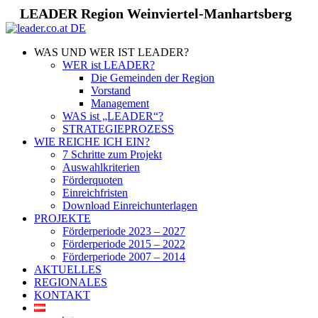
LEADER Region Weinviertel-Manhartsberg
WAS UND WER IST LEADER?
WER ist LEADER?
Die Gemeinden der Region
Vorstand
Management
WAS ist „LEADER“?
STRATEGIEPROZESS
WIE REICHE ICH EIN?
7 Schritte zum Projekt
Auswahlkriterien
Förderquoten
Einreichfristen
Download Einreichunterlagen
PROJEKTE
Förderperiode 2023 – 2027
Förderperiode 2015 – 2022
Förderperiode 2007 – 2014
AKTUELLES
REGIONALES
KONTAKT