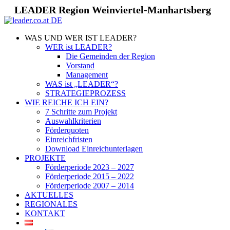
LEADER Region Weinviertel-Manhartsberg
WAS UND WER IST LEADER?
WER ist LEADER?
Die Gemeinden der Region
Vorstand
Management
WAS ist „LEADER“?
STRATEGIEPROZESS
WIE REICHE ICH EIN?
7 Schritte zum Projekt
Auswahlkriterien
Förderquoten
Einreichfristen
Download Einreichunterlagen
PROJEKTE
Förderperiode 2023 – 2027
Förderperiode 2015 – 2022
Förderperiode 2007 – 2014
AKTUELLES
REGIONALES
KONTAKT