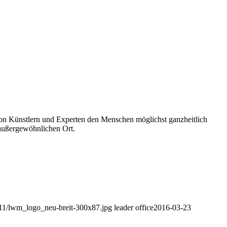
von Künstlern und Experten den Menschen möglichst ganzheitlich
 außergewöhnlichen Ort.
4/11/lwm_logo_neu-breit-300x87.jpg
leader office
2016-03-23