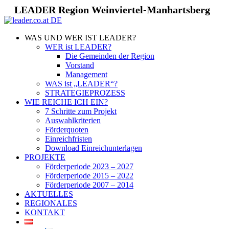
LEADER Region Weinviertel-Manhartsberg
WAS UND WER IST LEADER?
WER ist LEADER?
Die Gemeinden der Region
Vorstand
Management
WAS ist „LEADER“?
STRATEGIEPROZESS
WIE REICHE ICH EIN?
7 Schritte zum Projekt
Auswahlkriterien
Förderquoten
Einreichfristen
Download Einreichunterlagen
PROJEKTE
Förderperiode 2023 – 2027
Förderperiode 2015 – 2022
Förderperiode 2007 – 2014
AKTUELLES
REGIONALES
KONTAKT