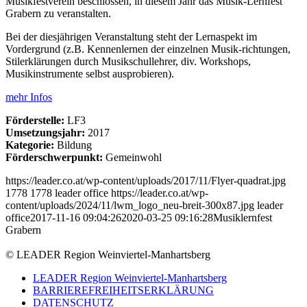
Musikfestverein beschlossen, in diesem Jahr das Musik-Lernfest
Grabern zu veranstalten.
Bei der diesjährigen Veranstaltung steht der Lernaspekt im
Vordergrund (z.B. Kennenlernen der einzelnen Musik-richtungen,
Stilerklärungen durch Musikschullehrer, div. Workshops,
Musikinstrumente selbst ausprobieren).
mehr Infos
Förderstelle:
LF3
Umsetzungsjahr:
2017
Kategorie:
Bildung
Förderschwerpunkt:
Gemeinwohl
https://leader.co.at/wp-content/uploads/2017/11/Flyer-quadrat.jpg
1778
1778
leader office
https://leader.co.at/wp-
content/uploads/2024/11/lwm_logo_neu-breit-300x87.jpg
leader
office
2017-11-16 09:04:26
2020-03-25 09:16:28
Musiklernfest
Grabern
© LEADER Region Weinviertel-Manhartsberg
LEADER Region Weinviertel-Manhartsberg
BARRIEREFREIHEITSERKLÄRUNG
DATENSCHUTZ