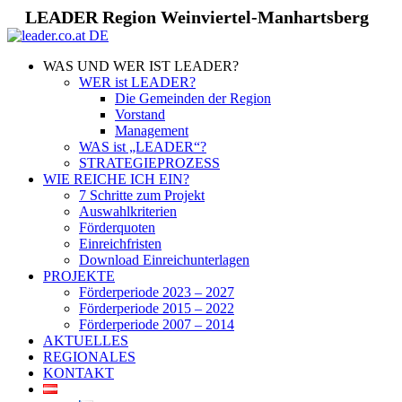
LEADER Region Weinviertel-Manhartsberg
WAS UND WER IST LEADER?
WER ist LEADER?
Die Gemeinden der Region
Vorstand
Management
WAS ist „LEADER“?
STRATEGIEPROZESS
WIE REICHE ICH EIN?
7 Schritte zum Projekt
Auswahlkriterien
Förderquoten
Einreichfristen
Download Einreichunterlagen
PROJEKTE
Förderperiode 2023 – 2027
Förderperiode 2015 – 2022
Förderperiode 2007 – 2014
AKTUELLES
REGIONALES
KONTAKT