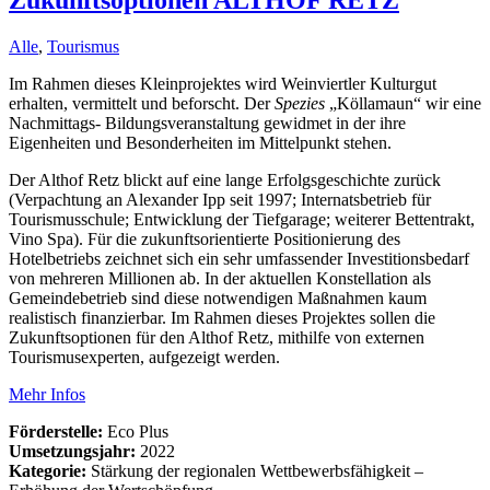
Zukunftsoptionen ALTHOF RETZ
Alle
,
Tourismus
Im Rahmen dieses Kleinprojektes wird Weinviertler Kulturgut
erhalten, vermittelt und beforscht. Der
Spezies
„Köllamaun“ wir eine
Nachmittags- Bildungsveranstaltung gewidmet in der ihre
Eigenheiten und Besonderheiten im Mittelpunkt stehen.
Der Althof Retz blickt auf eine lange Erfolgsgeschichte zurück
(Verpachtung an Alexander Ipp seit 1997; Internatsbetrieb für
Tourismusschule; Entwicklung der Tiefgarage; weiterer Bettentrakt,
Vino Spa). Für die zukunftsorientierte Positionierung des
Hotelbetriebs zeichnet sich ein sehr umfassender Investitionsbedarf
von mehreren Millionen ab. In der aktuellen Konstellation als
Gemeindebetrieb sind diese notwendigen Maßnahmen kaum
realistisch finanzierbar. Im Rahmen dieses Projektes sollen die
Zukunftsoptionen für den Althof Retz, mithilfe von externen
Tourismusexperten, aufgezeigt werden.
Mehr Infos
Förderstelle:
Eco Plus
Umsetzungsjahr:
2022
Kategorie:
Stärkung der regionalen Wettbewerbsfähigkeit –