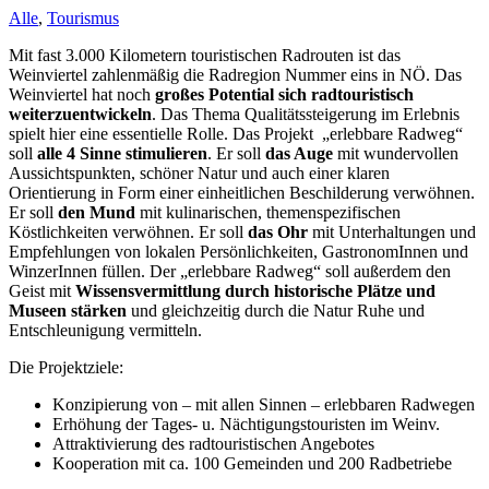
Alle
,
Tourismus
Mit fast 3.000 Kilometern touristischen Radrouten ist das
Weinviertel zahlenmäßig die Radregion Nummer eins in NÖ. Das
Weinviertel hat noch
großes Potential sich radtouristisch
weiterzuentwickeln
. Das Thema Qualitätssteigerung im Erlebnis
spielt hier eine essentielle Rolle. Das Projekt „erlebbare Radweg“
soll
alle 4 Sinne stimulieren
. Er soll
das Auge
mit wundervollen
Aussichtspunkten, schöner Natur und auch einer klaren
Orientierung in Form einer einheitlichen Beschilderung verwöhnen.
Er soll
den Mund
mit kulinarischen, themenspezifischen
Köstlichkeiten verwöhnen. Er soll
das Ohr
mit Unterhaltungen und
Empfehlungen von lokalen Persönlichkeiten, GastronomInnen und
WinzerInnen füllen. Der „erlebbare Radweg“ soll außerdem den
Geist mit
Wissensvermittlung durch historische Plätze und
Museen stärken
und gleichzeitig durch die Natur Ruhe und
Entschleunigung vermitteln.
Die Projektziele:
Konzipierung von – mit allen Sinnen – erlebbaren Radwegen
Erhöhung der Tages- u. Nächtigungstouristen im Weinv.
Attraktivierung des radtouristischen Angebotes
Kooperation mit ca. 100 Gemeinden und 200 Radbetriebe