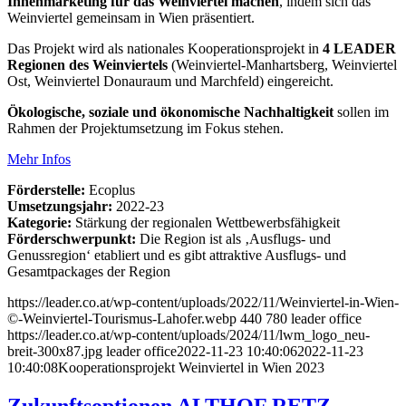
Innenmarketing für das Weinviertel machen
, indem sich das
Weinviertel gemeinsam in Wien präsentiert.
Das Projekt wird als nationales Kooperationsprojekt in
4 LEADER
Regionen des Weinviertels
(Weinviertel-Manhartsberg, Weinviertel
Ost, Weinviertel Donauraum und Marchfeld) eingereicht.
Ökologische, soziale und ökonomische Nachhaltigkeit
sollen im
Rahmen der Projektumsetzung im Fokus stehen.
Mehr Infos
Förderstelle:
Ecoplus
Umsetzungsjahr:
2022-23
Kategorie:
Stärkung der regionalen Wettbewerbsfähigkeit
Förderschwerpunkt:
Die Region ist als ‚Ausflugs- und
Genussregion‘ etabliert und es gibt attraktive Ausflugs- und
Gesamtpackages der Region
https://leader.co.at/wp-content/uploads/2022/11/Weinviertel-in-Wien-
©-Weinviertel-Tourismus-Lahofer.webp
440
780
leader office
https://leader.co.at/wp-content/uploads/2024/11/lwm_logo_neu-
breit-300x87.jpg
leader office
2022-11-23 10:40:06
2022-11-23
10:40:08
Kooperationsprojekt Weinviertel in Wien 2023