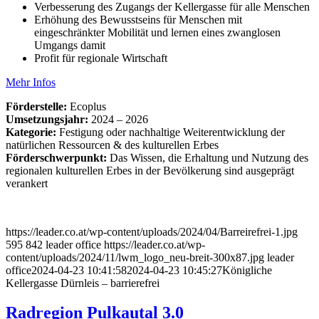
Verbesserung des Zugangs der Kellergasse für alle Menschen
Erhöhung des Bewusstseins für Menschen mit
eingeschränkter Mobilität und lernen eines zwanglosen
Umgangs damit
Profit für regionale Wirtschaft
Mehr Infos
Förderstelle:
Ecoplus
Umsetzungsjahr:
2024 – 2026
Kategorie:
Festigung oder nachhaltige Weiterentwicklung der
natürlichen Ressourcen & des kulturellen Erbes
Förderschwerpunkt:
Das Wissen, die Erhaltung und Nutzung des
regionalen kulturellen Erbes in der Bevölkerung sind ausgeprägt
verankert
https://leader.co.at/wp-content/uploads/2024/04/Barreirefrei-1.jpg
595
842
leader office
https://leader.co.at/wp-
content/uploads/2024/11/lwm_logo_neu-breit-300x87.jpg
leader
office
2024-04-23 10:41:58
2024-04-23 10:45:27
Königliche
Kellergasse Dürnleis – barrierefrei
Radregion Pulkautal 3.0