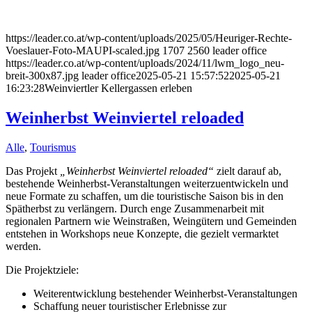
https://leader.co.at/wp-content/uploads/2025/05/Heuriger-Rechte-
Voeslauer-Foto-MAUPI-scaled.jpg
1707
2560
leader office
https://leader.co.at/wp-content/uploads/2024/11/lwm_logo_neu-
breit-300x87.jpg
leader office
2025-05-21 15:57:52
2025-05-21
16:23:28
Weinviertler Kellergassen erleben
Weinherbst Weinviertel reloaded
Alle
,
Tourismus
Das Projekt
„Weinherbst Weinviertel reloaded“
zielt darauf ab,
bestehende Weinherbst-Veranstaltungen weiterzuentwickeln und
neue Formate zu schaffen, um die touristische Saison bis in den
Spätherbst zu verlängern. Durch enge Zusammenarbeit mit
regionalen Partnern wie Weinstraßen, Weingütern und Gemeinden
entstehen in Workshops neue Konzepte, die gezielt vermarktet
werden.
Die Projektziele:
Weiterentwicklung bestehender Weinherbst-Veranstaltungen
Schaffung neuer touristischer Erlebnisse zur