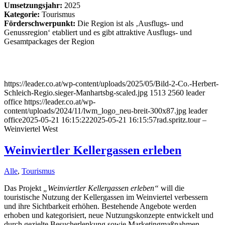
Umsetzungsjahr:
2025
Kategorie:
Tourismus
Förderschwerpunkt:
Die Region ist als ‚Ausflugs- und
Genussregion‘ etabliert und es gibt attraktive Ausflugs- und
Gesamtpackages der Region
https://leader.co.at/wp-content/uploads/2025/05/Bild-2-Co.-Herbert-
Schleich-Regio.sieger-Manhartsbg-scaled.jpg
1513
2560
leader
office
https://leader.co.at/wp-
content/uploads/2024/11/lwm_logo_neu-breit-300x87.jpg
leader
office
2025-05-21 16:15:22
2025-05-21 16:15:57
rad.spritz.tour –
Weinviertel West
Weinviertler Kellergassen erleben
Alle
,
Tourismus
Das Projekt
„Weinviertler Kellergassen erleben“
will die
touristische Nutzung der Kellergassen im Weinviertel verbessern
und ihre Sichtbarkeit erhöhen. Bestehende Angebote werden
erhoben und kategorisiert, neue Nutzungskonzepte entwickelt und
durch gezielte Besucherlenkung sowie Marketingmaßnahmen