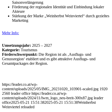
Saisonverlängerung
Förderung der regionalen Identität und Einbindung lokaler
Akteure
Stärkung der Marke „Weinherbst Weinviertel“ durch gezieltes
Marketing
Mehr Info:
Umsetzungsjahr:
2025 – 2027
Kategorie:
Tourismus
Förderschwerpunkt:
Die Region ist als ‚Ausflugs- und
Genussregion‘ etabliert und es gibt attraktive Ausflugs- und
Gesamtpackages der Region.
https://leader.co.at/wp-
content/uploads/2025/05/IMG_20231020_103901-scaled.jpg
1920
2560
leader office
https://leader.co.at/wp-
content/uploads/2024/11/lwm_logo_neu-breit-300x87.jpg
leader
office
2025-05-21 15:51:38
2025-05-21 15:51:38
Weinherbst
Weinviertel reloaded