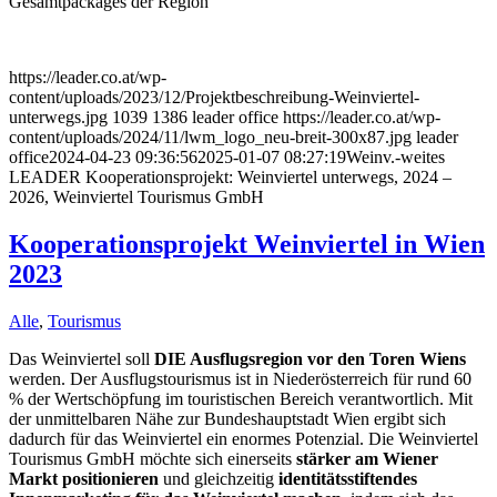
Gesamtpackages der Region
https://leader.co.at/wp-
content/uploads/2023/12/Projektbeschreibung-Weinviertel-
unterwegs.jpg
1039
1386
leader office
https://leader.co.at/wp-
content/uploads/2024/11/lwm_logo_neu-breit-300x87.jpg
leader
office
2024-04-23 09:36:56
2025-01-07 08:27:19
Weinv.-weites
LEADER Kooperationsprojekt: Weinviertel unterwegs, 2024 –
2026, Weinviertel Tourismus GmbH
Kooperationsprojekt Weinviertel in Wien
2023
Alle
,
Tourismus
Das Weinviertel soll
DIE Ausflugsregion vor den Toren Wiens
werden. Der Ausflugstourismus ist in Niederösterreich für rund 60
% der Wertschöpfung im touristischen Bereich verantwortlich. Mit
der unmittelbaren Nähe zur Bundeshauptstadt Wien ergibt sich
dadurch für das Weinviertel ein enormes Potenzial. Die Weinviertel
Tourismus GmbH möchte sich einerseits
stärker am Wiener
Markt positionieren
und gleichzeitig
identitätsstiftendes