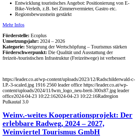
Entwicklung touristisches Angebot: Positionierung von E-
Bike-Verleih, z.B. bei Zimmervermieter, Gastro etc.
Regionsbewusstsein gestärkt
Mehr Infos
Förderstelle:
Ecoplus
Umsetzungsjahr:
2024 – 2026
Kategorie:
Steigerung der Wertschöpfung – Tourismus stärken
Förderschwerpunkt:
Die Qualität und Ausstattung der
freizeit-/touristischen Infrastruktur (Freizeitwege) ist verbessert
https://leader.co.at/wp-content/uploads/2023/12/Radschilderwald-c-
I.P.-3-scaled.jpg
1916
2560
leader office
https://leader.co.at/wp-
content/uploads/2024/11/lwm_logo_neu-breit-300x87.jpg
leader
office
2024-04-23 10:22:16
2024-04-23 10:22:16
Radregion
Pulkautal 3.0
Weinv.-weites Kooperationsprojekt: Der
erlebbare Radweg, 2024 – 2027,
Weinviertel Tourismus GmbH