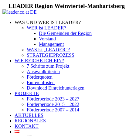
LEADER Region Weinviertel-Manhartsberg
WAS UND WER IST LEADER?
WER ist LEADER?
Die Gemeinden der Region
Vorstand
Management
WAS ist „LEADER“?
STRATEGIEPROZESS
WIE REICHE ICH EIN?
7 Schritte zum Projekt
Auswahlkriterien
Förderquoten
Einreichfristen
Download Einreichunterlagen
PROJEKTE
Förderperiode 2023 – 2027
Förderperiode 2015 – 2022
Förderperiode 2007 – 2014
AKTUELLES
REGIONALES
KONTAKT