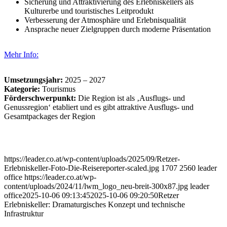
Sicherung und Attraktivierung des Erlebniskellers als
Kulturerbe und touristisches Leitprodukt
Verbesserung der Atmosphäre und Erlebnisqualität
Ansprache neuer Zielgruppen durch moderne Präsentation
Mehr Info
:
Umsetzungsjahr:
2025 – 2027
Kategorie:
Tourismus
Förderschwerpunkt:
Die Region ist als ‚Ausflugs- und
Genussregion‘ etabliert und es gibt attraktive Ausflugs- und
Gesamtpackages der Region
https://leader.co.at/wp-content/uploads/2025/09/Retzer-
Erlebniskeller-Foto-Die-Reisereporter-scaled.jpg
1707
2560
leader
office
https://leader.co.at/wp-
content/uploads/2024/11/lwm_logo_neu-breit-300x87.jpg
leader
office
2025-10-06 09:13:45
2025-10-06 09:20:50
Retzer
Erlebniskeller: Dramaturgisches Konzept und technische
Infrastruktur