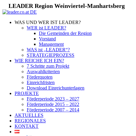
LEADER Region Weinviertel-Manhartsberg
WAS UND WER IST LEADER?
WER ist LEADER?
Die Gemeinden der Region
Vorstand
Management
WAS ist „LEADER“?
STRATEGIEPROZESS
WIE REICHE ICH EIN?
7 Schritte zum Projekt
Auswahlkriterien
Förderquoten
Einreichfristen
Download Einreichunterlagen
PROJEKTE
Förderperiode 2023 – 2027
Förderperiode 2015 – 2022
Förderperiode 2007 – 2014
AKTUELLES
REGIONALES
KONTAKT