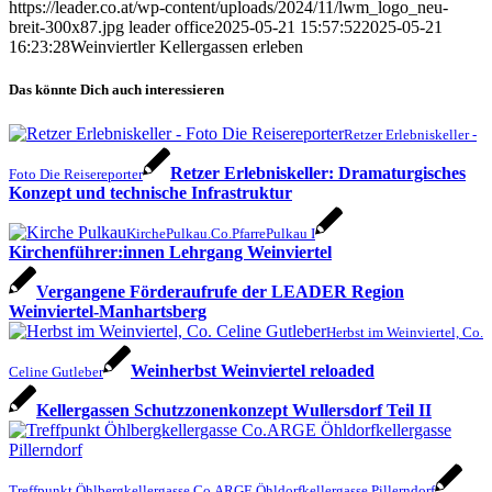
https://leader.co.at/wp-content/uploads/2024/11/lwm_logo_neu-
breit-300x87.jpg
leader office
2025-05-21 15:57:52
2025-05-21
16:23:28
Weinviertler Kellergassen erleben
Das könnte Dich auch interessieren
Retzer Erlebniskeller -
Retzer Erlebniskeller: Dramaturgisches
Foto Die Reisereporter
Konzept und technische Infrastruktur
KirchePulkau.Co.PfarrePulkau I
Kirchenführer:innen Lehrgang Weinviertel
Vergangene Förderaufrufe der LEADER Region
Weinviertel-Manhartsberg
Herbst im Weinviertel, Co.
Weinherbst Weinviertel reloaded
Celine Gutleber
Kellergassen Schutzzonenkonzept Wullersdorf Teil II
Treffpunkt Öhlbergkellergasse Co.ARGE Öhldorfkellergasse Pillerndorf