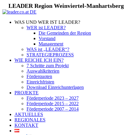
LEADER Region Weinviertel-Manhartsberg
WAS UND WER IST LEADER?
WER ist LEADER?
Die Gemeinden der Region
Vorstand
Management
WAS ist „LEADER“?
STRATEGIEPROZESS
WIE REICHE ICH EIN?
7 Schritte zum Projekt
Auswahlkriterien
Förderquoten
Einreichfristen
Download Einreichunterlagen
PROJEKTE
Förderperiode 2023 – 2027
Förderperiode 2015 – 2022
Förderperiode 2007 – 2014
AKTUELLES
REGIONALES
KONTAKT