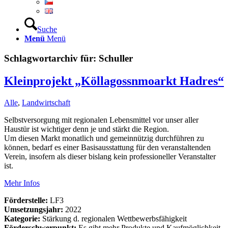
Suche
Menü
Menü
Schlagwortarchiv für:
Schuller
Kleinprojekt „Köllagossnmoarkt Hadres“
Alle
,
Landwirtschaft
Selbstversorgung mit regionalen Lebensmittel vor unser aller
Haustür ist wichtiger denn je und stärkt die Region.
Um diesen Markt monatlich und gemeinnützig durchführen zu
können, bedarf es einer Basisausstattung für den veranstaltenden
Verein, insofern als dieser bislang kein professioneller Veranstalter
ist.
Mehr Infos
Förderstelle:
LF3
Umsetzungsjahr:
2022
Kategorie:
Stärkung d. regionalen Wettbewerbsfähigkeit
Förderschwerpunkt:
Es gibt mehr Produkte und Kaufmöglichkeit