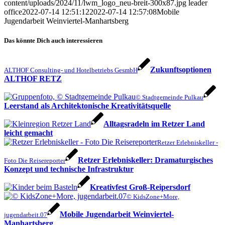
content/uploads/2024/11/lwm_logo_neu-breit-300x87.jpg
leader
office
2022-07-14 12:51:12
2022-07-14 12:57:08
Mobile
Jugendarbeit Weinviertel-Manhartsberg
Das könnte Dich auch interessieren
Zukunftsoptionen
ALTHOF Consulting- und Hotelbetriebs GesmbH
ALTHOF RETZ
© Stadtgemeinde Pulkau
Leerstand als Architektonische Kreativitätsquelle
Alltagsradeln im Retzer Land
leicht gemacht
Retzer Erlebniskeller -
Retzer Erlebniskeller: Dramaturgisches
Foto Die Reisereporter
Konzept und technische Infrastruktur
Kreativfest Groß-Reipersdorf
© KidsZone+More,
Mobile Jugendarbeit Weinviertel-
jugendarbeit.07
Manhartsberg