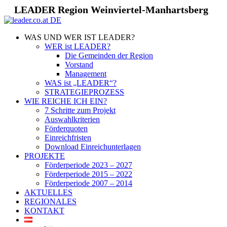
LEADER Region Weinviertel-Manhartsberg
WAS UND WER IST LEADER?
WER ist LEADER?
Die Gemeinden der Region
Vorstand
Management
WAS ist „LEADER“?
STRATEGIEPROZESS
WIE REICHE ICH EIN?
7 Schritte zum Projekt
Auswahlkriterien
Förderquoten
Einreichfristen
Download Einreichunterlagen
PROJEKTE
Förderperiode 2023 – 2027
Förderperiode 2015 – 2022
Förderperiode 2007 – 2014
AKTUELLES
REGIONALES
KONTAKT