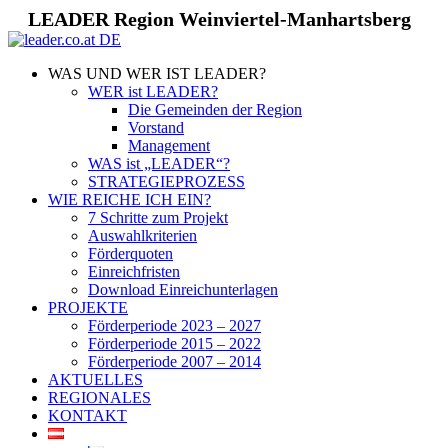
LEADER Region Weinviertel-Manhartsberg
WAS UND WER IST LEADER?
WER ist LEADER?
Die Gemeinden der Region
Vorstand
Management
WAS ist „LEADER“?
STRATEGIEPROZESS
WIE REICHE ICH EIN?
7 Schritte zum Projekt
Auswahlkriterien
Förderquoten
Einreichfristen
Download Einreichunterlagen
PROJEKTE
Förderperiode 2023 – 2027
Förderperiode 2015 – 2022
Förderperiode 2007 – 2014
AKTUELLES
REGIONALES
KONTAKT