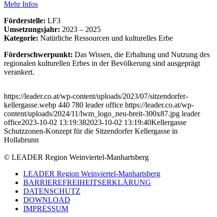
Mehr Infos
Förderstelle:
LF3
Umsetzungsjahr:
2023 – 2025
Kategorie:
Natürliche Ressourcen und kulturelles Erbe
Förderschwerpunkt:
Das Wissen, die Erhaltung und Nutzung des
regionalen kulturellen Erbes in der Bevölkerung sind ausgeprägt
verankert.
https://leader.co.at/wp-content/uploads/2023/07/sitzendorfer-
kellergasse.webp
440
780
leader office
https://leader.co.at/wp-
content/uploads/2024/11/lwm_logo_neu-breit-300x87.jpg
leader
office
2023-10-02 13:19:38
2023-10-02 13:19:40
Kellergasse
Schutzzonen-Konzept für die Sitzendorfer Kellergasse in
Hollabrunn
© LEADER Region Weinviertel-Manhartsberg
LEADER Region Weinviertel-Manhartsberg
BARRIEREFREIHEITSERKLÄRUNG
DATENSCHUTZ
DOWNLOAD
IMPRESSUM