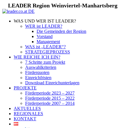
LEADER Region Weinviertel-Manhartsberg
WAS UND WER IST LEADER?
WER ist LEADER?
Die Gemeinden der Region
Vorstand
Management
WAS ist „LEADER“?
STRATEGIEPROZESS
WIE REICHE ICH EIN?
7 Schritte zum Projekt
Auswahlkriterien
Förderquoten
Einreichfristen
Download Einreichunterlagen
PROJEKTE
Förderperiode 2023 – 2027
Förderperiode 2015 – 2022
Förderperiode 2007 – 2014
AKTUELLES
REGIONALES
KONTAKT