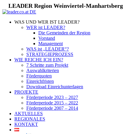
LEADER Region Weinviertel-Manhartsberg
WAS UND WER IST LEADER?
WER ist LEADER?
Die Gemeinden der Region
Vorstand
Management
WAS ist „LEADER“?
STRATEGIEPROZESS
WIE REICHE ICH EIN?
7 Schritte zum Projekt
Auswahlkriterien
Förderquoten
Einreichfristen
Download Einreichunterlagen
PROJEKTE
Förderperiode 2023 – 2027
Förderperiode 2015 – 2022
Förderperiode 2007 – 2014
AKTUELLES
REGIONALES
KONTAKT