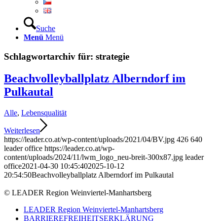
Suche
Menü
Menü
Schlagwortarchiv für:
strategie
Beachvolleyballplatz Alberndorf im
Pulkautal
Alle
,
Lebensqualität
Weiterlesen
https://leader.co.at/wp-content/uploads/2021/04/BV.jpg
426
640
leader office
https://leader.co.at/wp-
content/uploads/2024/11/lwm_logo_neu-breit-300x87.jpg
leader
office
2021-04-30 10:45:40
2025-10-12
20:54:50
Beachvolleyballplatz Alberndorf im Pulkautal
© LEADER Region Weinviertel-Manhartsberg
LEADER Region Weinviertel-Manhartsberg
BARRIEREFREIHEITSERKLÄRUNG