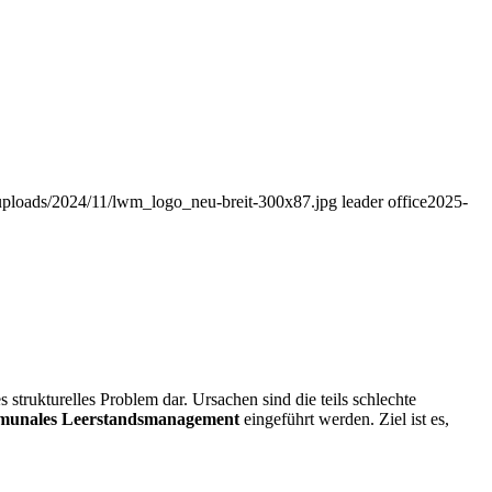
t/uploads/2024/11/lwm_logo_neu-breit-300x87.jpg
leader office
2025-
trukturelles Problem dar. Ursachen sind die teils schlechte
munales Leerstandsmanagement
eingeführt werden. Ziel ist es,