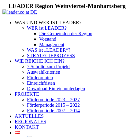
LEADER Region Weinviertel-Manhartsberg
WAS UND WER IST LEADER?
WER ist LEADER?
Die Gemeinden der Region
Vorstand
Management
WAS ist „LEADER“?
STRATEGIEPROZESS
WIE REICHE ICH EIN?
7 Schritte zum Projekt
Auswahlkriterien
Förderquoten
Einreichfristen
Download Einreichunterlagen
PROJEKTE
Förderperiode 2023 – 2027
Förderperiode 2015 – 2022
Förderperiode 2007 – 2014
AKTUELLES
REGIONALES
KONTAKT