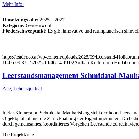
Mehr Info
:
Umsetzungsjahr:
2025 – 2027
Kategorie:
Gemeinwohl
Förderschwerpunkt:
Es gibt innovative und raumplanerisch sinnvo
https://leader.co.at/wp-content/uploads/2025/09/Leerstand-Hollabru
10-06 09:37:15
2025-10-06 14:19:02
Aufbau Kulturraum Hollabrun
Leerstandsmanagement Schmidatal-Manha
Alle
,
Lebensqualität
In der Kleinregion Schmidatal Manhartsberg stellt der hohe Leerstand
Objektqualität und die Zurückhaltung der Eigentümer:innen. Da bis
durch gemeinsames, koordiniertes Vorgehen Leerstände zu reaktivieren
Die Projektziele: