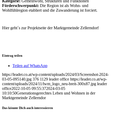
Kategorie:
Gemeinwohl, Strukturen und Funktionen
Förderschwerpunkt:
Die Region ist als Wohn- und
Wohlfühlregion etabliert und die Zuwanderung ist forciert.
Hier geht´s zur Projektseite der Marktgemeinde Zellerndorf
Eintrag teilen
Teilen auf WhatsApp
https://leader.co.at/wp-content/uploads/2024/03/Screenshot-2024-
03-05-095140.jpg
376
1129
leader office
https://leader.co.at/wp-
content/uploads/2024/11/lwm_logo_neu-breit-300x87.jpg
leader
office
2022-10-05 09:55:37
2024-03-05
10:10:50
Generationsgerechtes Leben und Wohnen in der
Marktgemeinde Zellerndor
Das könnte Dich auch interessieren