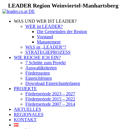
LEADER Region Weinviertel-Manhartsberg
WAS UND WER IST LEADER?
WER ist LEADER?
Die Gemeinden der Region
Vorstand
Management
WAS ist „LEADER“?
STRATEGIEPROZESS
WIE REICHE ICH EIN?
7 Schritte zum Projekt
Auswahlkriterien
Förderquoten
Einreichfristen
Download Einreichunterlagen
PROJEKTE
Förderperiode 2023 – 2027
Förderperiode 2015 – 2022
Förderperiode 2007 – 2014
AKTUELLES
REGIONALES
KONTAKT