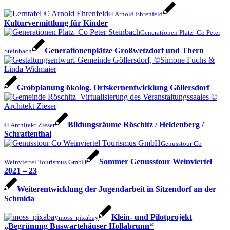
© Arnold Ehrenfeld
Kulturvermittlung für Kinder
Generationen Platz_Co Peter
Generationenplätze Großwetzdorf und Thern
Steinbach
Grobplanung ökolog. Ortskernentwicklung Göllersdorf
Bildungsräume Röschitz / Heldenberg /
© Architekt Zieser
Schrattenthal
Genusstour Co
Sommer Genusstour Weinviertel
Weinviertel Tourismus GmbH
2021 – 23
Weiterentwicklung der Jugendarbeit in Sitzendorf an der
Schmida
Klein- und Pilotprojekt
moss_pixabay
„Begrünung Buswartehäuser Hollabrunn“