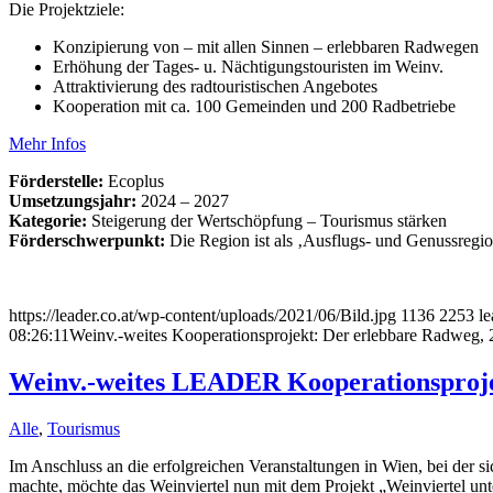
Die Projektziele:
Konzipierung von – mit allen Sinnen – erlebbaren Radwegen
Erhöhung der Tages- u. Nächtigungstouristen im Weinv.
Attraktivierung des radtouristischen Angebotes
Kooperation mit ca. 100 Gemeinden und 200 Radbetriebe
Mehr Infos
Förderstelle:
Ecoplus
Umsetzungsjahr:
2024 – 2027
Kategorie:
Steigerung der Wertschöpfung – Tourismus stärken
Förderschwerpunkt:
Die Region ist als ‚Ausflugs- und Genussregion
https://leader.co.at/wp-content/uploads/2021/06/Bild.jpg
1136
2253
le
08:26:11
Weinv.-weites Kooperationsprojekt: Der erlebbare Radweg,
Weinv.-weites LEADER Kooperationsprojek
Alle
,
Tourismus
Im Anschluss an die erfolgreichen Veranstaltungen in Wien, bei der sic
machte, möchte das Weinviertel nun mit dem Projekt „Weinviertel u