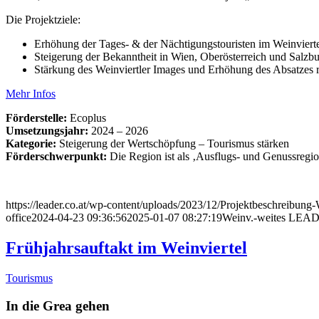
Die Projektziele:
Erhöhung der Tages- & der Nächtigungstouristen im Weinviert
Steigerung der Bekanntheit in Wien, Oberösterreich und Salzb
Stärkung des Weinviertler Images und Erhöhung des Absatzes r
Mehr Infos
Förderstelle:
Ecoplus
Umsetzungsjahr:
2024 – 2026
Kategorie:
Steigerung der Wertschöpfung – Tourismus stärken
Förderschwerpunkt:
Die Region ist als ‚Ausflugs- und Genussregion
https://leader.co.at/wp-content/uploads/2023/12/Projektbeschreibung-
office
2024-04-23 09:36:56
2025-01-07 08:27:19
Weinv.-weites LEADE
Frühjahrsauftakt im Weinviertel
Tourismus
In die Grea gehen