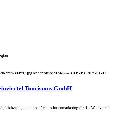
egion
neu-breit-300x87.jpg
leader office
2024-04-23 09:50:31
2025-01-07
Weinviertel Tourismus GmbH
d gleichzeitig identitätsstiftendes Innenmarketing für das Weinviertel