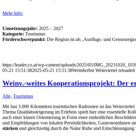
Mehr Info:
Umsetzungsjahr:
2025 – 2027
Kategorie:
Tourismus
Förderschwerpunkt:
Die Region ist als ‚Ausflugs- und Genussregio
https://leader.co.at/wp-content/uploads/2025/05/IMG_20231020_1039
05-21 15:51:38
2025-05-21 15:51:38
Weinherbst Weinviertel reloaded
Weinv.-weites Kooperationsprojekt: Der 
Alle
,
Tourismus
Mit fast 3.000 Kilometern touristischen Radrouten ist das Weinvier
Thema Qualitätssteigerung im Erlebnis spielt hier eine essentielle Ro
auch einer klaren Orientierung in Form einer einheitlichen Beschilde
und Empfehlungen von lokalen Persönlichkeiten, GastronomInnen un
stärken
und gleichzeitig durch die Natur Ruhe und Entschleunigung v