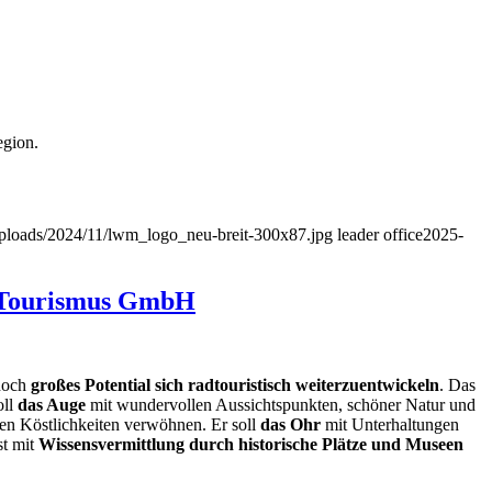
egion.
t/uploads/2024/11/lwm_logo_neu-breit-300x87.jpg
leader office
2025-
el Tourismus GmbH
 noch
großes Potential sich radtouristisch weiterzuentwickeln
. Das
oll
das Auge
mit wundervollen Aussichtspunkten, schöner Natur und
hen Köstlichkeiten verwöhnen. Er soll
das Ohr
mit Unterhaltungen
st mit
Wissensvermittlung durch historische Plätze und Museen