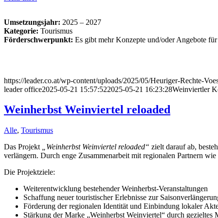
Umsetzungsjahr:
2025 – 2027
Kategorie:
Tourismus
Förderschwerpunkt:
Es gibt mehr Konzepte und/oder Angebote für 
https://leader.co.at/wp-content/uploads/2025/05/Heuriger-Rechte-Vo
leader office
2025-05-21 15:57:52
2025-05-21 16:23:28
Weinviertler K
Weinherbst Weinviertel reloaded
Alle
,
Tourismus
Das Projekt
„Weinherbst Weinviertel reloaded“
zielt darauf ab, best
verlängern. Durch enge Zusammenarbeit mit regionalen Partnern wie
Die Projektziele:
Weiterentwicklung bestehender Weinherbst-Veranstaltungen
Schaffung neuer touristischer Erlebnisse zur Saisonverlängerun
Förderung der regionalen Identität und Einbindung lokaler Akt
Stärkung der Marke „Weinherbst Weinviertel“ durch gezieltes 