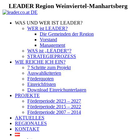
LEADER Region Weinviertel-Manhartsberg
WAS UND WER IST LEADER?
WER ist LEADER?
Die Gemeinden der Region
Vorstand
Management
WAS ist „LEADER“?
STRATEGIEPROZESS
WIE REICHE ICH EIN?
7 Schritte zum Projekt
Auswahlkriterien
Förderquoten
Einreichfristen
Download Einreichunterlagen
PROJEKTE
Förderperiode 2023 – 2027
Förderperiode 2015 – 2022
Förderperiode 2007 – 2014
AKTUELLES
REGIONALES
KONTAKT