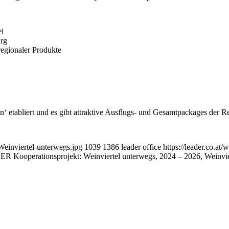
el
urg
egionaler Produkte
‘ etabliert und es gibt attraktive Ausflugs- und Gesamtpackages der R
Weinviertel-unterwegs.jpg
1039
1386
leader office
https://leader.co.a
R Kooperationsprojekt: Weinviertel unterwegs, 2024 – 2026, Weinv