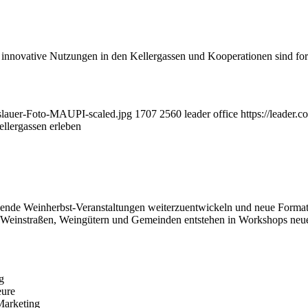
innovative Nutzungen in den Kellergassen und Kooperationen sind forc
eslauer-Foto-MAUPI-scaled.jpg
1707
2560
leader office
https://leader
ellergassen erleben
ehende Weinherbst-Veranstaltungen weiterzuentwickeln und neue Formate 
 Weinstraßen, Weingütern und Gemeinden entstehen in Workshops neue 
g
eure
Marketing