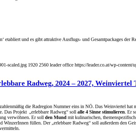
n‘ etabliert und es gibt attraktive Ausflugs- und Gesamtpackages der R
01-scaled.jpg
1920
2560
leader office
https://leader.co.at/wp-conten
erlebbare Radweg, 2024 – 2027, Weinviert
tel zahlenmäßig die Radregion Nummer eins in NÖ. Das Weinviertel hat
lle. Das Projekt „erlebbare Radweg“ soll
alle 4 Sinne stimulieren
. Er s
rung verwöhnen. Er soll
den Mund
mit kulinarischen, themenspezifisc
d WinzerInnen füllen. Der „erlebbare Radweg“ soll außerdem den Gei
ermitteln.