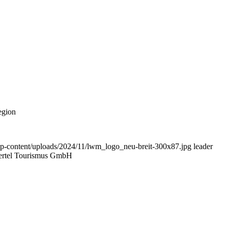
egion
t/wp-content/uploads/2024/11/lwm_logo_neu-breit-300x87.jpg
leader
iertel Tourismus GmbH